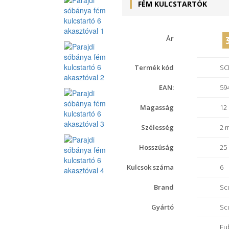
FÉM KULCSTARTÓK
Ár
Termék kód
SC
EAN:
59
Magasság
12
Szélesség
2 
Hosszúság
25
Kulcsok száma
6
Brand
Sc
Gyártó
Sc
Eu