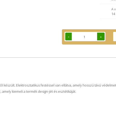
A 
14
-
+
l készült. Elektrosztatikus festéssel van ellátva, amely hosszú távú védelmet 
amely kiemeli a termék design-jét és esztétikáját.