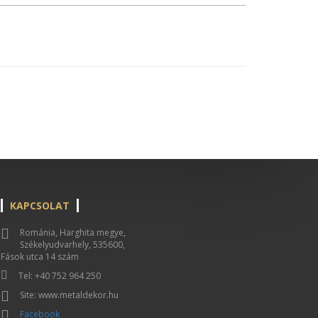
KAPCSOLAT
Románia, Harghita megye,
Székelyudvarhely, 535600,
Fások utca 14 szám
Tel: +40 752 964 250
Site: www.metaldekor.hu
Facebook