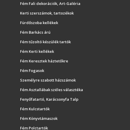
Fém Fali dekorációk, Art-Galéria
Kerti szerszámok, tartozékok
Fürdőszoba kellékek
Fém Barkács árú
Fém tűzoltó készülék tartók
Fém Kerti kellékek
Fém Keresztek háztetőkre
Fém Fogasok
Személyre szabott házszámok
Fém Asztallábak széles választéka
Fenyőfatartó, Karácsonyfa Talp
Fém Kulcstartók
Fém Könyvtámaszok
Fém Polctartók