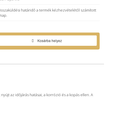
visszaküldési határidő a termék kézhezvételétől számított
 nap.
Kosárba helyez
nyújt az időjárás hatásai, a korrózió és a kopás ellen. A