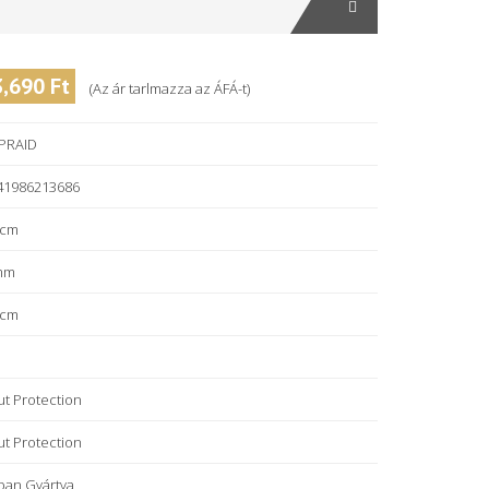
3,690 Ft
(Az ár tarlmazza az ÁFÁ-t)
PRAID
41986213686
 cm
mm
 cm
ut Protection
ut Protection
ban Gyártva