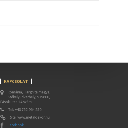
KAPCSOLAT
Románia, Harghita megye,
Székelyudvarhely, 535600,
Fások utca 14 szám
Tel: +40 752 964 250
Site: www.metaldekor.hu
Facebook