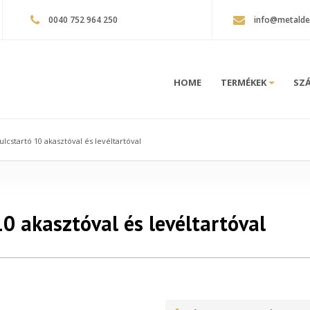
0040 752 964 250
info@metalde
HOME
TERMÉKEK
SZÁ
kulcstartó 10 akasztóval és levéltartóval
10 akasztóval és levéltartóval