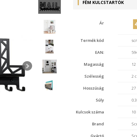
FÉM KULCSTARTÓK
Ár
Termék kód
sc
EAN:
59
Magasság
12
Szélesség
2 
Hosszúság
27
Súly
0.3
Kulcsok száma
10
Brand
Sc
Gyártó
Sc