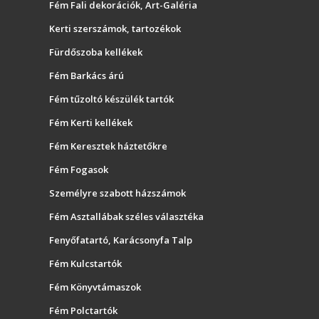
Fém Fali dekorációk, Art-Galéria
Kerti szerszámok, tartozékok
Fürdőszoba kellékek
Fém Barkács árú
Fém tűzoltó készülék tartók
Fém Kerti kellékek
Fém Keresztek háztetőkre
Fém Fogasok
Személyre szabott házszámok
Fém Asztallábak széles választéka
Fenyőfatartó, Karácsonyfa Talp
Fém Kulcstartók
Fém Könyvtámaszok
Fém Polctartók