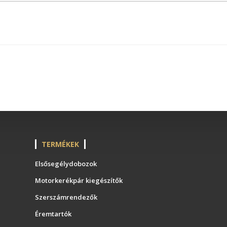
TERMÉKEK
Elsősegélydobozok
Motorkerékpár kiegészítők
Szerszámrendezők
Éremtartók