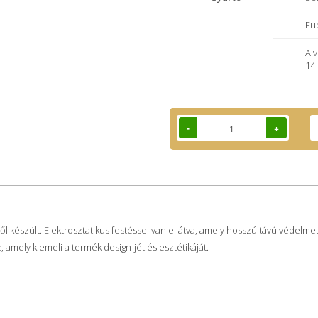
Eu
A 
14
-
+
l készült. Elektrosztatikus festéssel van ellátva, amely hosszú távú védelmet 
amely kiemeli a termék design-jét és esztétikáját.