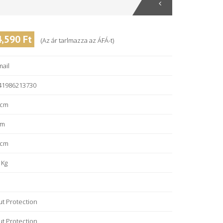
4,590 Ft
(Az ár tarlmazza az ÁFÁ-t)
mail
41986213730
 cm
cm
 cm
 Kg
ut Protection
ut Protection