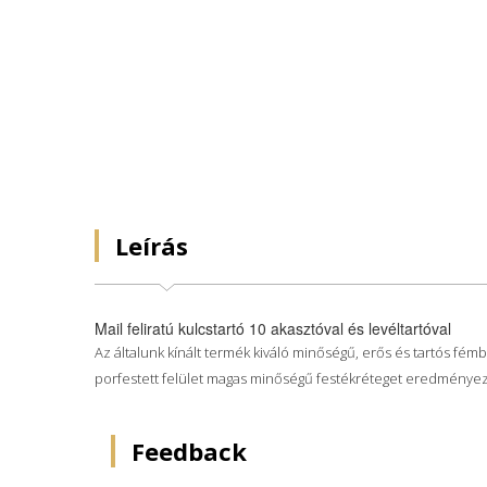
Leírás
Mail feliratú kulcstartó 10 akasztóval és levéltartóval
Az általunk kínált termék kiváló minőségű, erős és tartós fémbő
porfestett felület magas minőségű festékréteget eredményez, 
Feedback