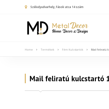
Székelyudvarhely, Fások utca 14 szám
Home
Termékek
Fém Kulcstartók
Mail feliratú 
Mail feliratú kulcstartó 