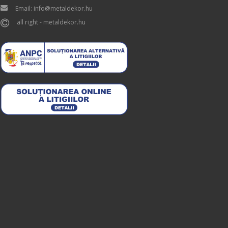
Email: info@metaldekor.hu
all right - metaldekor.hu