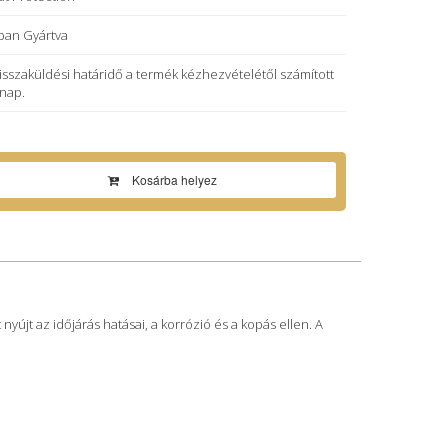
ban Gyártva
visszaküldési határidő a termék kézhezvételétől számított
 nap.
Kosárba helyez
nyújt az időjárás hatásai, a korrózió és a kopás ellen. A