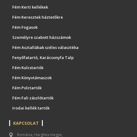
Fém Kerti kellékek
Fém Keresztek háztetőkre
Fém Fogasok
Személyre szabott házszámok
Fém Asztallábak széles választéka
Fenyőfatartó, Karácsonyfa Talp
Fém Kulcstartók
Fém Könyvtámaszok
Fém Polctartók
Fém Fali zászlótartók
Irodai kellék tartók
KAPCSOLAT
Románia, Harghita megye,