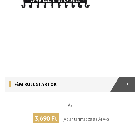
FÉM KULCSTARTÓK
Ár
3,690 Ft
(Az ár tarlmazza az ÁFÁ-t)