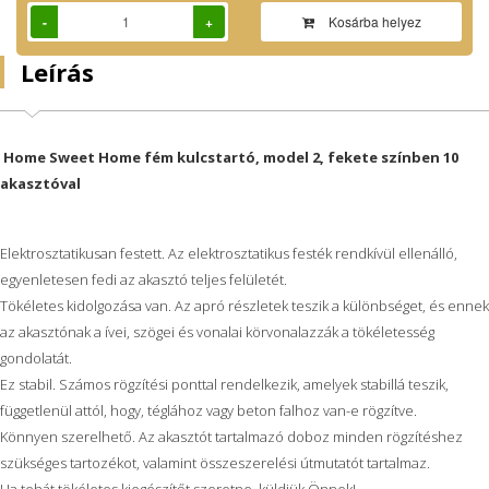
-
+
Kosárba helyez
Leírás
Home Sweet Home fém kulcstartó, model 2, fekete színben 10
akasztóval
Elektrosztatikusan festett. Az elektrosztatikus festék rendkívül ellenálló,
egyenletesen fedi az akasztó teljes felületét.
Tökéletes kidolgozása van. Az apró részletek teszik a különbséget, és ennek
az akasztónak a ívei, szögei és vonalai körvonalazzák a tökéletesség
gondolatát.
Ez stabil. Számos rögzítési ponttal rendelkezik, amelyek stabillá teszik,
függetlenül attól, hogy, téglához vagy beton falhoz van-e rögzítve.
Könnyen szerelhető. Az akasztót tartalmazó doboz minden rögzítéshez
szükséges tartozékot, valamint összeszerelési útmutatót tartalmaz.
Ha tehát tökéletes kiegészítőt szeretne, küldjük Önnek!