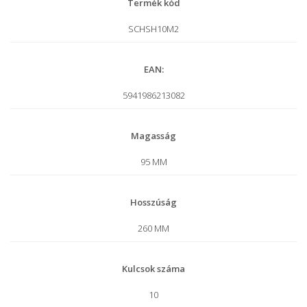
Termék kód
SCHSH10M2
EAN:
5941986213082
Magasság
95 MM
Hosszúság
260 MM
Kulcsok száma
10