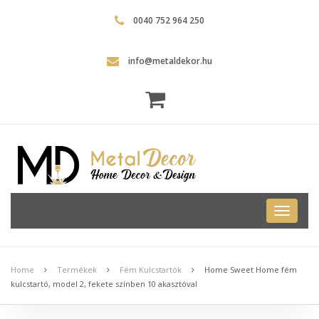
0040 752 964 250
info@metaldekor.hu
Metal
Dekor
Home
Termékek
Fém Kulcstartók
Home Sweet Home fém
kulcstartó, model 2, fekete színben 10 akasztóval