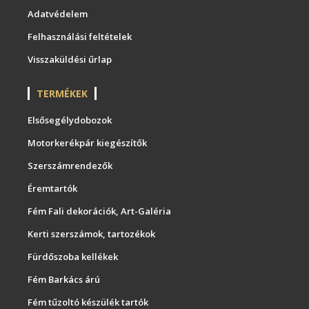
Adatvédelem
Felhasználási feltételek
Visszaküldési űrlap
TERMÉKEK
Elsősegélydobozok
Motorkerékpár kiegészítők
Szerszámrendezők
Éremtartók
Fém Fali dekorációk, Art-Galéria
Kerti szerszámok, tartozékok
Fürdőszoba kellékek
Fém Barkács árú
Fém tűzoltó készülék tartók