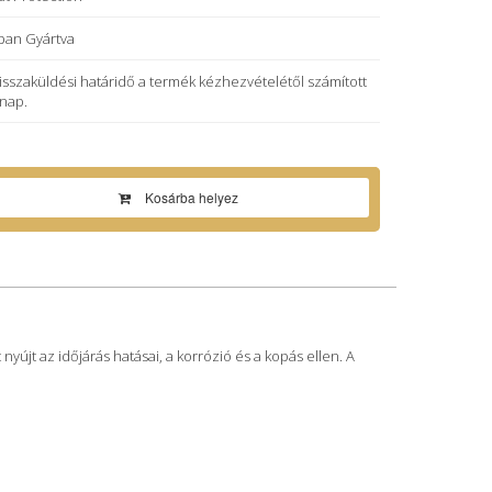
ban Gyártva
visszaküldési határidő a termék kézhezvételétől számított
 nap.
Kosárba helyez
nyújt az időjárás hatásai, a korrózió és a kopás ellen. A