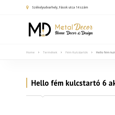
Székelyudvarhely, Fások utca 14 szám
Home
Termékek
Fém Kulcstartók
Hello fém kul
Hello fém kulcstartó 6 a