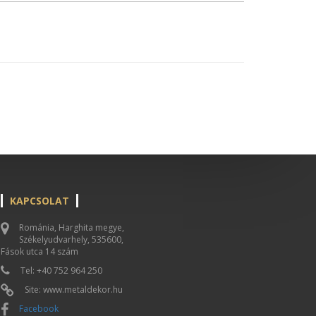
KAPCSOLAT
Románia, Harghita megye,
Székelyudvarhely, 535600,
Fások utca 14 szám
Tel: +40 752 964 250
Site: www.metaldekor.hu
Facebook