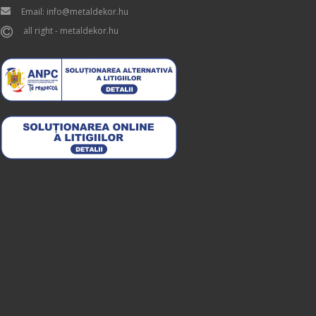
Email: info@metaldekor.hu
all right - metaldekor.hu