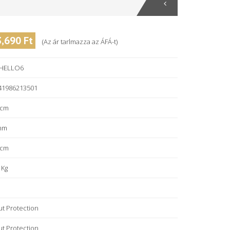
3,690 Ft
(Az ár tarlmazza az ÁFÁ-t)
HELLO6
41986213501
 cm
mm
 cm
 Kg
ut Protection
ut Protection