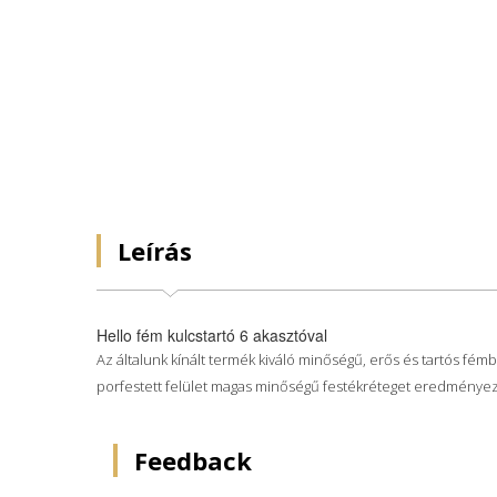
Leírás
Hello fém kulcstartó 6 akasztóval
Az általunk kínált termék kiváló minőségű, erős és tartós fémbő
porfestett felület magas minőségű festékréteget eredményez, 
Feedback