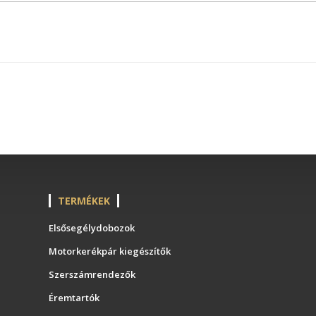
TERMÉKEK
Elsősegélydobozok
Motorkerékpár kiegészítők
Szerszámrendezők
Éremtartók