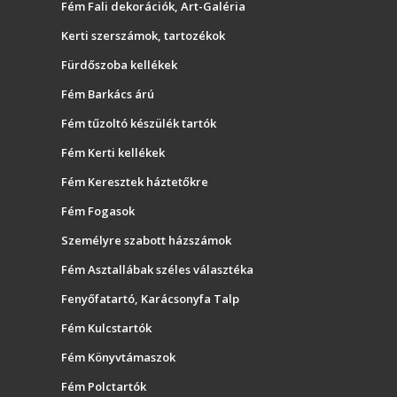
Fém Fali dekorációk, Art-Galéria
Kerti szerszámok, tartozékok
Fürdőszoba kellékek
Fém Barkács árú
Fém tűzoltó készülék tartók
Fém Kerti kellékek
Fém Keresztek háztetőkre
Fém Fogasok
Személyre szabott házszámok
Fém Asztallábak széles választéka
Fenyőfatartó, Karácsonyfa Talp
Fém Kulcstartók
Fém Könyvtámaszok
Fém Polctartók