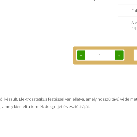
Eu
A 
14
-
+
l készült. Elektrosztatikus festéssel van ellátva, amely hosszú távú védelmet 
amely kiemeli a termék design-jét és esztétikáját.