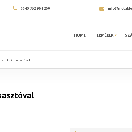
0040 752 964 250
info@metalde
HOME
TERMÉKEK
SZÁ
cstartó 6 akasztóval
kasztóval