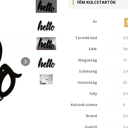
FÉM KULCSTARTÓK
Ár
Termék kód
SC
EAN:
59
Magasság
15
Szélesség
2 
Hosszúság
25
Súly
0.3
Kulcsok száma
6
Brand
Sc
Gyártó
Sc