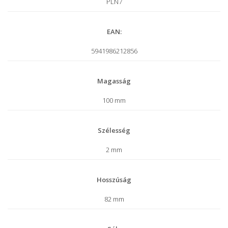
PLN7
EAN:
5941986212856
Magasság
100 mm
Szélesség
2 mm
Hosszúság
82 mm