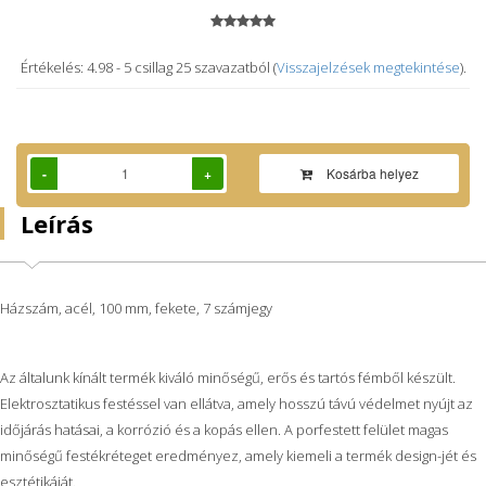
Értékelés: 4.98
-
5
csillag
25
szavazatból (
Visszajelzések megtekintése
).
-
+
Kosárba helyez
Leírás
Házszám, acél, 100 mm, fekete, 7 számjegy
Az általunk kínált termék kiváló minőségű, erős és tartós fémből készült.
Elektrosztatikus festéssel van ellátva, amely hosszú távú védelmet nyújt az
időjárás hatásai, a korrózió és a kopás ellen. A porfestett felület magas
minőségű festékréteget eredményez, amely kiemeli a termék design-jét és
esztétikáját.