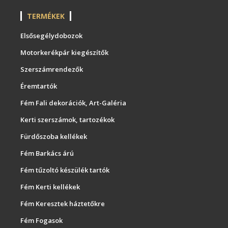
TERMÉKEK
Elsősegélydobozok
Motorkerékpár kiegészítők
Szerszámrendezők
Éremtartók
Fém Fali dekorációk, Art-Galéria
Kerti szerszámok, tartozékok
Fürdőszoba kellékek
Fém Barkács árú
Fém tűzoltó készülék tartók
Fém Kerti kellékek
Fém Keresztek háztetőkre
Fém Fogasok