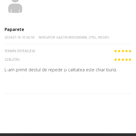
Paparete
2024-07-16 10:56:59
NIVELATOR GAZON 800X300MM, OTEL, NEGRU
TERMÉK ÉRTÉKELÉSE:
SZÁLLÍTÁS:
L-am primit destul de repede și calitatea este chiar bună.