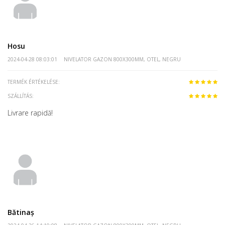
Hosu
2024-04-28 08:03:01
NIVELATOR GAZON 800X300MM, OTEL, NEGRU
TERMÉK ÉRTÉKELÉSE:
SZÁLLÍTÁS:
Livrare rapidă!
Bătinaș