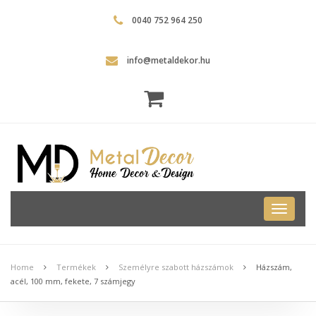
0040 752 964 250
info@metaldekor.hu
Metal
Dekor
Home
Termékek
Személyre szabott házszámok
Házszám,
acél, 100 mm, fekete, 7 számjegy