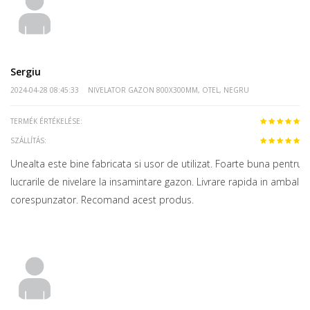
Sergiu
2024-04-28 08:45:33
NIVELATOR GAZON 800X300MM, OTEL, NEGRU
TERMÉK ÉRTÉKELÉSE:
SZÁLLÍTÁS:
Unealta este bine fabricata si usor de utilizat. Foarte buna pentru
lucrarile de nivelare la insamintare gazon. Livrare rapida in ambalaj
corespunzator. Recomand acest produs.