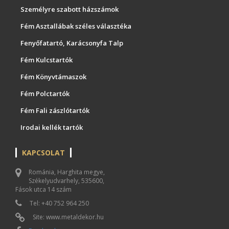
Személyre szabott házszámok
Fém Asztallábak széles választéka
Fenyőfatartó, Karácsonyfa Talp
Fém Kulcstartók
Fém Könyvtámaszok
Fém Polctartók
Fém Fali zászlótartók
Irodai kellék tartók
KAPCSOLAT
Románia, Harghita megye,
Székelyudvarhely, 535600,
Fások utca 14 szám
Tel: +40 752 964 250
Site: www.metaldekor.hu