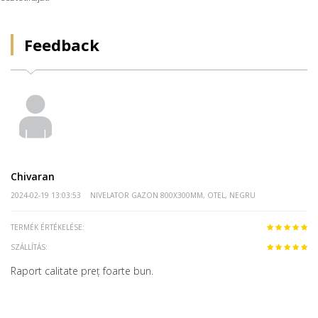
Feedback
Chivaran
2024-02-19 13:03:53
NIVELATOR GAZON 800X300MM, OTEL, NEGRU
TERMÉK ÉRTÉKELÉSE:
SZÁLLÍTÁS:
Raport calitate preț foarte bun.