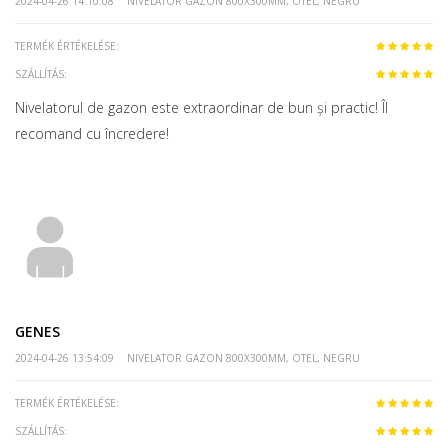
2024-04-26 14:10:08
NIVELATOR GAZON 800X300MM, OTEL, NEGRU
TERMÉK ÉRTÉKELÉSE:
SZÁLLÍTÁS:
Nivelatorul de gazon este extraordinar de bun și practic! Îl
recomand cu încredere!
GENES
2024-04-26 13:54:09
NIVELATOR GAZON 800X300MM, OTEL, NEGRU
TERMÉK ÉRTÉKELÉSE:
SZÁLLÍTÁS: