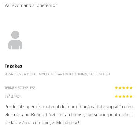
Va recomand si prietenilor
Fazakas
2024-03-25 14:15:13
NIVELATOR GAZON 800X300MM, OTEL, NEGRU
TERMÉK ÉRTÉKELÉSE:
SZÁLLÍTÁS:
Produsul super ok, material de foarte bună calitate vopsit în câmp
electrostatic. Bonus, băieții mi-au trimis și un suport pentru cheile
de la casă cu 5 urechiușe. Mulțumesc!