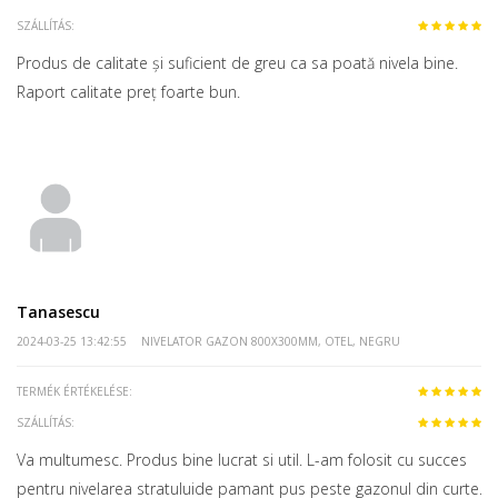
SZÁLLÍTÁS:
Produs de calitate și suficient de greu ca sa poată nivela bine.
Raport calitate preț foarte bun.
Tanasescu
2024-03-25 13:42:55
NIVELATOR GAZON 800X300MM, OTEL, NEGRU
TERMÉK ÉRTÉKELÉSE:
SZÁLLÍTÁS:
Va multumesc. Produs bine lucrat si util. L-am folosit cu succes
pentru nivelarea stratuluide pamant pus peste gazonul din curte.