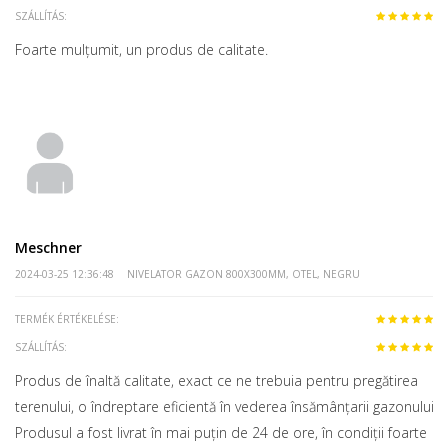
SZÁLLÍTÁS:
Foarte mulțumit, un produs de calitate.
Meschner
2024-03-25 12:36:48
NIVELATOR GAZON 800X300MM, OTEL, NEGRU
TERMÉK ÉRTÉKELÉSE:
SZÁLLÍTÁS:
Produs de înaltă calitate, exact ce ne trebuia pentru pregătirea
terenului, o îndreptare eficientă în vederea însămânțarii gazonului.
Produsul a fost livrat în mai puțin de 24 de ore, în condiții foarte