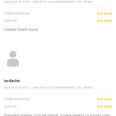
2024-04-26 20:55:09
NIVELATOR GAZON 800X300MM, OTEL, NEGRU
TERMÉK ÉRTÉKELÉSE:
SZÁLLÍTÁS:
Calitate foarte buna!
Iordache
2024-04-27 00:03:12
NIVELATOR GAZON 800X300MM, OTEL, NEGRU
TERMÉK ÉRTÉKELÉSE:
SZÁLLÍTÁS:
Greutate optima, usor de utilizat, își face treaba cu succes cum