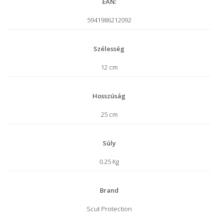
EAN:
5941986212092
Szélesség
12 cm
Hosszúság
25 cm
Súly
0.25 Kg
Brand
Scut Protection