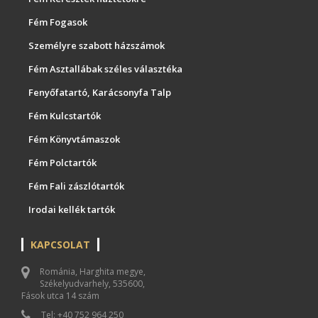
Fém Fogasok
Személyre szabott házszámok
Fém Asztallábak széles választéka
Fenyőfatartó, Karácsonyfa Talp
Fém Kulcstartók
Fém Könyvtámaszok
Fém Polctartók
Fém Fali zászlótartók
Irodai kellék tartók
KAPCSOLAT
Románia, Harghita megye,
Székelyudvarhely, 535600,
Fások utca 14 szám
Tel: +40 752 964 250