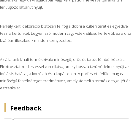
lenyűgöző látványt nyújt.
Harkály kerti dekoráció biztosan fel fogja dobni a kültéri teret és egyedivé
teszi a kertünket. Legyen szó modern vagy vidéki stílusú kertekről, ez a dísz
kiválóan illeszkedik minden környezetbe.
Az általunk kínált termék kiváló minőségű, erős és tartós fémből készült.
Elektrosztatikus festéssel van ellátva, amely hosszú távú védelmet nyújt az
időjárás hatásai, a korrózió és a kopás ellen. A porfestett felület magas
minőségű festékréteget eredményez, amely kiemeli a termék design-jét és
esztétikáját.
Feedback