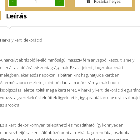
-
+
Kosárba helyez
Leírás
Harkály kerti dekoráció
A harkályt ábrázoló kiváló minőségű, masszív fém anyagból készült, amely
ellenáll az időjárás viszontagságainak. Ez azt jelenti, hogy akár nyári
melegben, akár esős napokon is bátran kint hagyhatjuk a kertben.
A termék apró részletei, mint például a madár szárnyainak finom
kidolgozása, élettel töltik meg a kerti teret. A harkály kerti dekoráció egyaránt
vonzza a gyerekek és felnőttek figyelmét is, így garantáltan mosolyt csal majd
az arcokra.
Ez a kerti dekor könnyen telepíthető és mozdítható, így könnyedén
elhelyezhetjük a kert különböző pontjain. Akár fa gerendába, oszlopba
állítva, akár egy kis virágládában vagy kerti padon helyezve, garantáltan