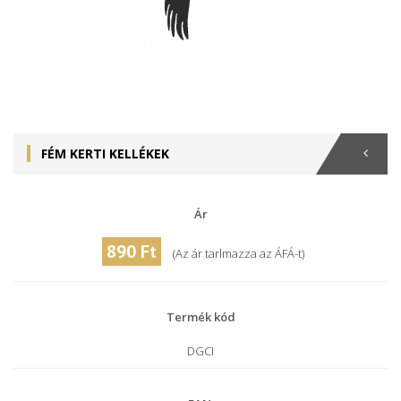
FÉM KERTI KELLÉKEK
Ár
890 Ft
(Az ár tarlmazza az ÁFÁ-t)
Termék kód
DGCI