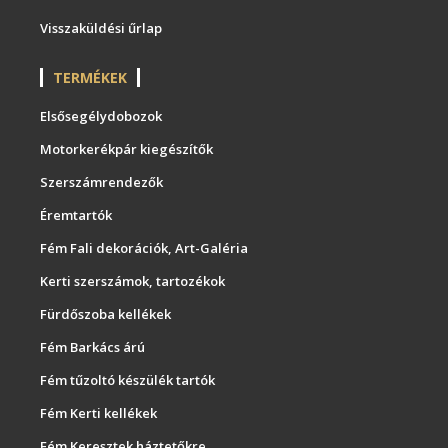
Visszaküldési űrlap
TERMÉKEK
Elsősegélydobozok
Motorkerékpár kiegészítők
Szerszámrendezők
Éremtartók
Fém Fali dekorációk, Art-Galéria
Kerti szerszámok, tartozékok
Fürdőszoba kellékek
Fém Barkács árú
Fém tűzoltó készülék tartók
Fém Kerti kellékek
Fém Keresztek háztetőkre