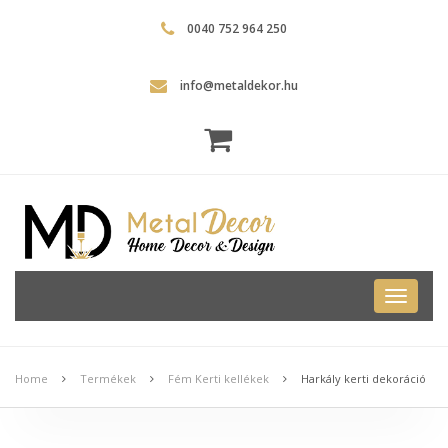
0040 752 964 250
info@metaldekor.hu
Metal
Dekor
Home
Termékek
Fém Kerti kellékek
Harkály kerti dekoráció