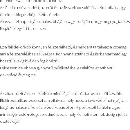
befektetés az otthoni dekorációhoz.
Az életfa a növekedést, az erőt és az összekapcsolódást szimbolizálja, így
értelmes kiegészítője életterének.
Akassza fel nappalijába, hálószobájába vagy irodájába, hogy megnyugtató és
inspiráló légkört teremtsen.
Ez a fali dekoráció könnyen felszerelhető, és mindent tartalmaz a csomag
ami a felszereléshez szükséges. Könnyen tisztítható és karbantartható, így
hosszú évekig kiválóan fog kinézni.
Fektessen be ebbe a gyönyörű műalkotásba, és alakítsa át otthoni
dekorációját még ma.
Az általunk kínált termék kiváló minőségű, erős és tartós fémből készült.
Elektrosztatikus festéssel van ellátva, amely hosszú távú védelmet nyújt az
időjárás hatásai, a korrózió és a kopás ellen. A porfestett felület magas
minőségű festékréteget eredményez, amely kiemeli a termék design-jét és
esztétikáját.