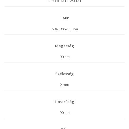
DPCOPACULV90M1
EAN:
5941986211354
Magasság
90 cm
Szélesség
2 mm
Hosszúság
90 cm