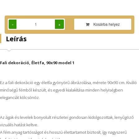
-
+
Kosárba helyez
Leírás
Fali dekoráció, Életfa, 90x90 model 1
Ez a fali dekoráció egy életfa gyönyörű ábrázolása, mérete 90x90 cm. Kiváló
minőségű fémből készült, és egyedi kialakítása minden helyiségben
eleganciát kölcsönöz.
Az ágak és levelek bonyolult részletei gondosan kidolgozottak, lenyűgöző
vizuális hatást keltve.
A fém anyag tartósságot és hosszú élettartamot biztosít, így nagyszerű