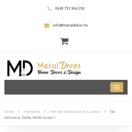
0040 752 964 250
info@metaldekor.hu
Metal
Dekor
Home
Termékek
Fém Fali dekorációk, Art-Galéria
Fali
dekoráció, Életfa, 90x90 model 1