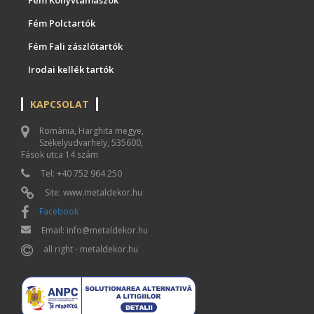
Fém Polctartók
Fém Fali zászlótartók
Irodai kellék tartók
KAPCSOLAT
Románia, Harghita megye,
Székelyudvarhely, 535600,
Fások utca 14 szám
Tel: +40 752 964 250
Site: www.metaldekor.hu
Facebook
Email: info@metaldekor.hu
all right - metaldekor.hu