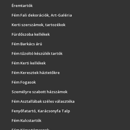
Éremtartók
Fém Fali dekorációk, Art-Galéria
Kerti szerszámok, tartozékok
Fürdőszoba kellékek
Fém Barkács árú
Fém tűzoltó készülék tartók
Fém Kerti kellékek
Fém Keresztek háztetőkre
Fém Fogasok
Személyre szabott házszámok
Fém Asztallábak széles választéka
Fenyőfatartó, Karácsonyfa Talp
Fém Kulcstartók
Fém Könyvtámaszok