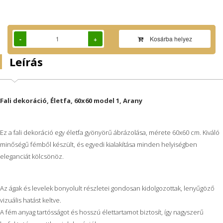
-
+
Kosárba helyez
Leírás
Fali dekoráció, Életfa, 60x60 model 1, Arany
Ez a fali dekoráció egy életfa gyönyörű ábrázolása, mérete 60x60 cm. Kiváló
minőségű fémből készült, és egyedi kialakítása minden helyiségben
eleganciát kölcsönöz.
Az ágak és levelek bonyolult részletei gondosan kidolgozottak, lenyűgöző
vizuális hatást keltve.
A fém anyag tartósságot és hosszú élettartamot biztosít, így nagyszerű