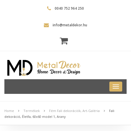
0040 752 964 250
info@metaldekor.hu
Metal
Dekor
Home
Termékek
Fém Fali dekorációk, Art-Galéria
Fali
dekoráció, Életfa, 60x60 model 1, Arany