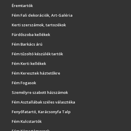
Éremtartók
Fém Fali dekorációk, Art-Galéria
Kerti szerszámok, tartozékok
Fürdőszoba kellékek
Fém Barkács árú
Fém tűzoltó készülék tartók
Fém Kerti kellékek
Fém Keresztek háztetőkre
Fém Fogasok
Személyre szabott házszámok
Fém Asztallábak széles választéka
Fenyőfatartó, Karácsonyfa Talp
Fém Kulcstartók
Fém Könyvtámaszok