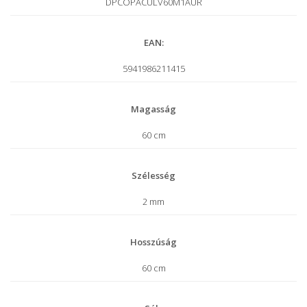
DPCOPACULV60M1AUR
EAN:
5941986211415
Magasság
60 cm
Szélesség
2 mm
Hosszúság
60 cm