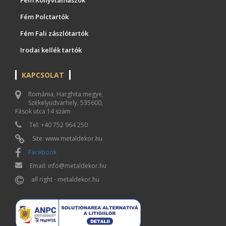
Fém Polctartók
Fém Fali zászlótartók
Irodai kellék tartók
KAPCSOLAT
Románia, Harghita megye,
Székelyudvarhely, 535600,
Fások utca 14 szám
Tel: +40 752 964 250
Site: www.metaldekor.hu
Facebook
Email: info@metaldekor.hu
all right - metaldekor.hu