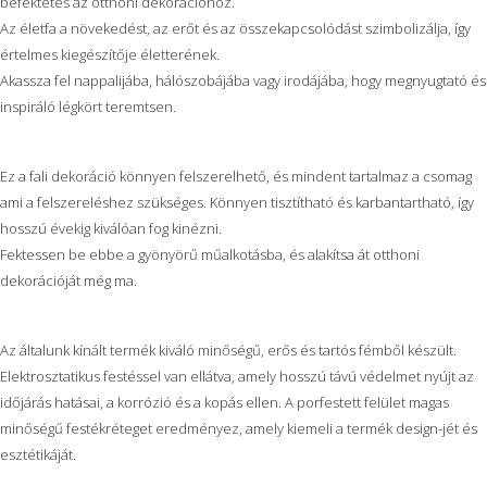
befektetés az otthoni dekorációhoz.
Az életfa a növekedést, az erőt és az összekapcsolódást szimbolizálja, így
értelmes kiegészítője életterének.
Akassza fel nappalijába, hálószobájába vagy irodájába, hogy megnyugtató és
inspiráló légkört teremtsen.
Ez a fali dekoráció könnyen felszerelhető, és mindent tartalmaz a csomag
ami a felszereléshez szükséges. Könnyen tisztítható és karbantartható, így
hosszú évekig kiválóan fog kinézni.
Fektessen be ebbe a gyönyörű műalkotásba, és alakítsa át otthoni
dekorációját még ma.
Az általunk kínált termék kiváló minőségű, erős és tartós fémből készült.
Elektrosztatikus festéssel van ellátva, amely hosszú távú védelmet nyújt az
időjárás hatásai, a korrózió és a kopás ellen. A porfestett felület magas
minőségű festékréteget eredményez, amely kiemeli a termék design-jét és
esztétikáját.