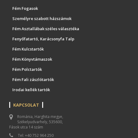
Fém Fogasok
Személyre szabott házszámok
Fém Asztallábak széles választéka
Fenyőfatartó, Karácsonyfa Talp
Fém Kulcstartók
Fém Könyvtámaszok
Fém Polctartók
Fém Fali zászlótartók
Irodai kellék tartók
KAPCSOLAT
Románia, Harghita megye,
Székelyudvarhely, 535600,
Fások utca 14 szám
Tel: +40 752 964 250