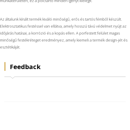
munkaterületén, ez a polctartó minden igényt kielégít.
Az általunk kínált termék kiváló minőségű, erős és tartós fémből készült.
Elektrosztatikus festéssel van ellátva, amely hosszú távú védelmet nyújt az
időjárás hatásai, a korrózió és a kopás ellen. A porfestett felület magas
minőségű festékréteget eredményez, amely kiemeli a termék design-jét és
esztétikáját.
Feedback