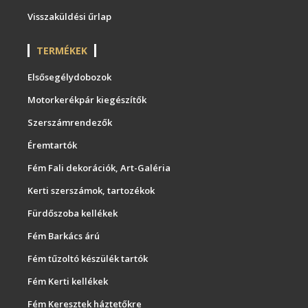
Visszaküldési űrlap
TERMÉKEK
Elsősegélydobozok
Motorkerékpár kiegészítők
Szerszámrendezők
Éremtartók
Fém Fali dekorációk, Art-Galéria
Kerti szerszámok, tartozékok
Fürdőszoba kellékek
Fém Barkács árú
Fém tűzoltó készülék tartók
Fém Kerti kellékek
Fém Keresztek háztetőkre