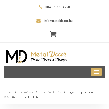
0040 752 964 250
info@metaldekor.hu
Metal
Dekor
Home
Termékek
Fém Polctartók
Egyszerű polctartó,
200x100x5mm, acél, fekete