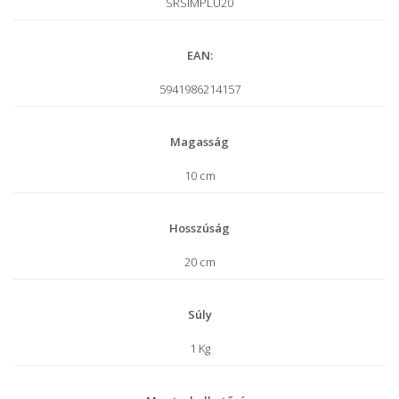
SRSIMPLU20
EAN:
5941986214157
Magasság
10 cm
Hosszúság
20 cm
Súly
1 Kg