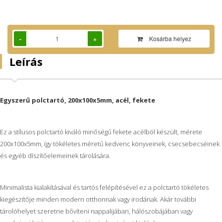
-
+
Kosárba helyez
Leírás
Egyszerű polctartó, 200x100x5mm, acél, fekete
Ez a stílusos polctartó kiváló minőségű fekete acélból készült, mérete
200x100x5mm, így tökéletes méretű kedvenc könyveinek, csecsebecséinek
és egyéb díszítőelemeinek tárolására.
Minimalista kialakításával és tartós felépítésével ez a polctartó tökéletes
kiegészítője minden modern otthonnak vagy irodának. Akár további
tárolóhelyet szeretne bővíteni nappalijában, hálószobájában vagy