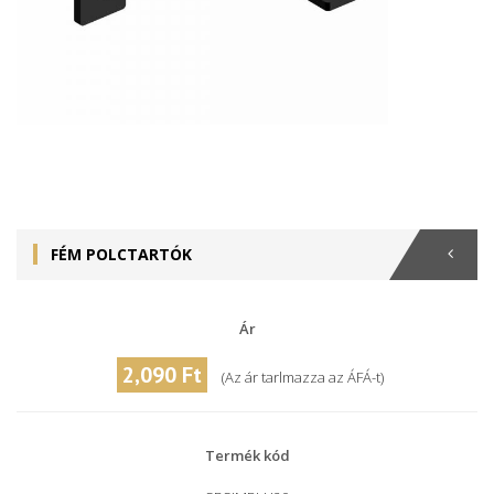
FÉM POLCTARTÓK
Ár
2,090 Ft
(Az ár tarlmazza az ÁFÁ-t)
Termék kód