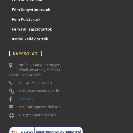
Fém Könyvtámaszok
Fém Polctartók
Fém Fali zászlótartók
Irodai kellék tartók
KAPCSOLAT
Románia, Harghita megye,
Székelyudvarhely, 535600,
Fások utca 14 szám
Tel: +40 752 964 250
Site: www.metaldekor.hu
Facebook
Email: info@metaldekor.hu
all right - metaldekor.hu