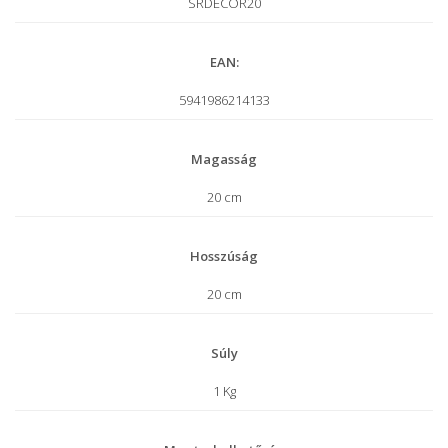
SRDECOR20
EAN:
5941986214133
Magasság
20 cm
Hosszúság
20 cm
Súly
1 Kg