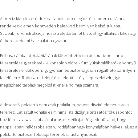
A precíz kivitelezésű dekoratív polctartó elegáns és modern dizájnnal
rendelkezik, amely könnyedén beleolvad bármilyen belső stílusba.
Strapabíró konstrukciója hosszú élettartamot biztosít, így alkalmas lakossági
és kereskedelmi használatra egyaránt.
Felhasználóbarát kialakításának köszönhetően a dekoratív polctartó
felszerelése gyerekjáték. A konzolon előre kifúrt lyukak találhatók a könnyű
felszerelés érdekében, így gyorsan és biztonságosan rögzíthető bármilyen
falfelületre. Robusztus felépítése jelentős súlyt képes elviselni, így
megbízható tárolási megoldást kínál a holmija számára.
A dekoratív polctartó nem csak praktikum, hanem díszítő elemet is ad a
teréhez. Letisztult vonalai és minimalista dizájnja tetszetős fókuszpontot
hoz létre, javítva a szoba általános esztétikáját. Függetlenül attól, hogy
nappalijában, hálószobájában, irodájában vagy konyhájában helyezi el, ez a
polctartó biztosan feldobja terének stílushányadosát.