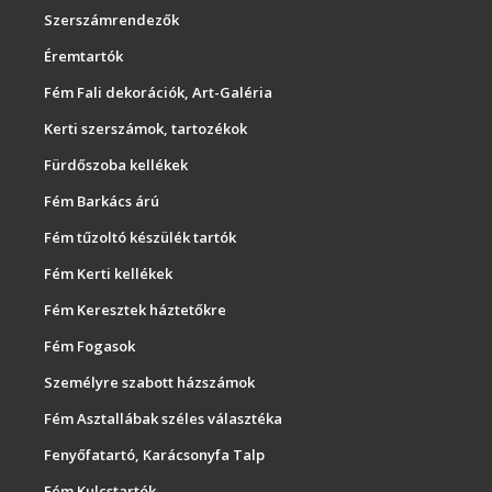
Szerszámrendezők
Éremtartók
Fém Fali dekorációk, Art-Galéria
Kerti szerszámok, tartozékok
Fürdőszoba kellékek
Fém Barkács árú
Fém tűzoltó készülék tartók
Fém Kerti kellékek
Fém Keresztek háztetőkre
Fém Fogasok
Személyre szabott házszámok
Fém Asztallábak széles választéka
Fenyőfatartó, Karácsonyfa Talp
Fém Kulcstartók