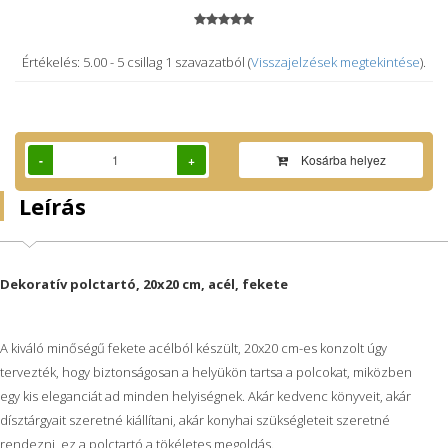
Értékelés: 5.00
-
5
csillag
1
szavazatból (
Visszajelzések megtekintése
).
-
+
Kosárba helyez
Leírás
Dekoratív polctartó, 20x20 cm, acél, fekete
A kiváló minőségű fekete acélból készült, 20x20 cm-es konzolt úgy
tervezték, hogy biztonságosan a helyükön tartsa a polcokat, miközben
egy kis eleganciát ad minden helyiségnek. Akár kedvenc könyveit, akár
dísztárgyait szeretné kiállítani, akár konyhai szükségleteit szeretné
rendezni, ez a polctartó a tökéletes megoldás.