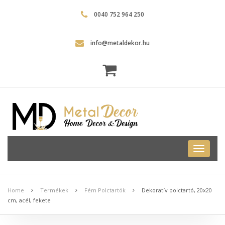
0040 752 964 250
info@metaldekor.hu
Metal
Dekor
Home
Termékek
Fém Polctartók
Dekoratív polctartó, 20x20
cm, acél, fekete